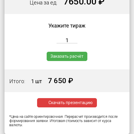
7650.00 ₽
Цена за ед.
1
o
f
3
Укажите тираж
Заказать расчёт
7 650 ₽
Итого:
1 шт
Скачать презентацию
*Цена на сайте ориентировочная. Перерасчет производится после
формирования заявки. Итоговая стоимость зависит от курса
валюты.