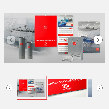
Item
1
of
6
Item
2
of