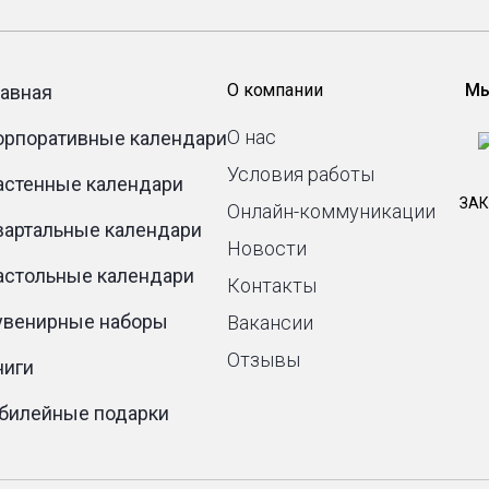
О компании
Мы
лавная
О нас
орпоративные календари
Условия работы
астенные календари
ЗАК
Онлайн-коммуникации
вартальные календари
Новости
астольные календари
Контакты
увенирные наборы
Вакансии
Отзывы
ниги
билейные подарки