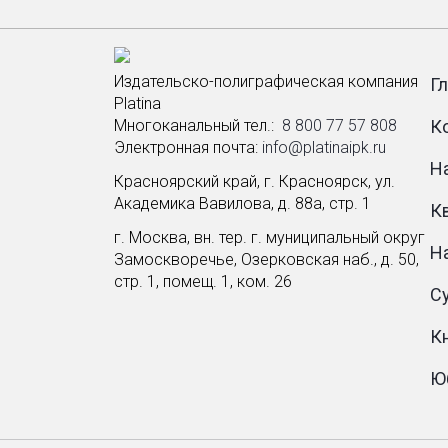
Издательско-полиграфическая компания
Г
Platina
Многоканальный тел.: ­
8 800 77 57 808
К
Электронная почта:
info@platinaipk.ru
Н
Красноярский край, г. Красноярск, ул.
Академика Вавилова, д. 88а, стр. 1
К
г. Москва, вн. тер. г. муниципальный округ
Н
Замоскворечье, Озерковская наб., д. 50,
стр. 1, помещ. 1, ком. 26
С
К
Ю