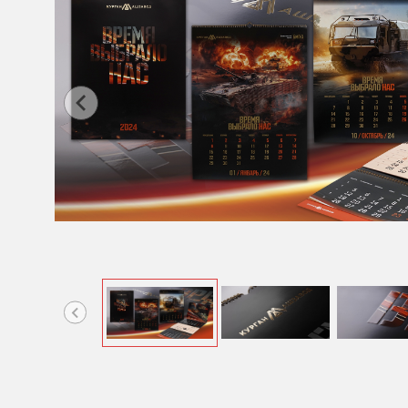
Item
1
of
7
Item
2
of
7