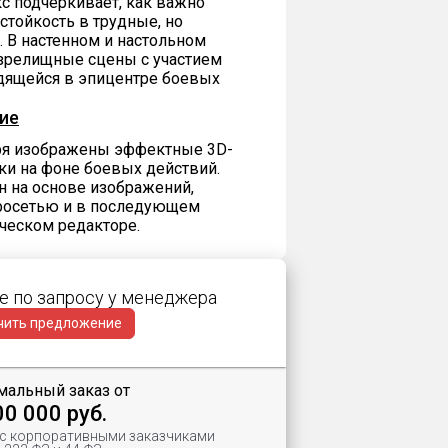
 подчеркивает, как важно
стойкость в трудные, но
В настенном и настольном
зрелищные сцены с участием
одящейся в эпицентре боевых
ие
аря изображены эффектные 3D-
ки на фоне боевых действий.
н на основе изображений,
росетью и в последующем
ческом редакторе.
е по запросу у менеджера
чить предложение
альный заказ от
00 000 руб.
 с корпоративными заказчиками