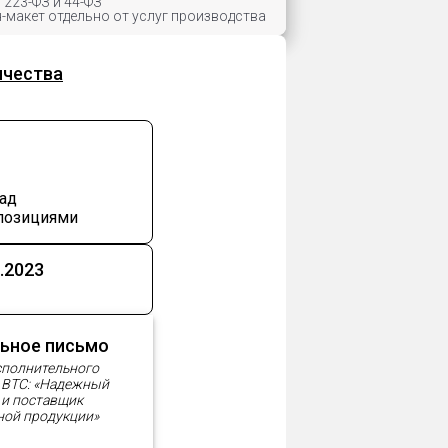
 223-ФЗ и 44-ФЗ
-макет отдельно от услуг производства
ичества
над
позициями
.2023
ьное письмо
сполнительного
и ВТС: «Надежный
 и поставщик
ной продукции»