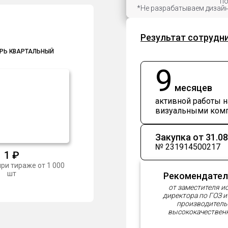
по
*Не разрабатываем дизайн
Результат сотрудн
РЬ КВАРТАЛЬНЫЙ
9
месяцев
активной работы 
визуальными ком
Закупка от 31.08
№ 231914500217
1
₽
ри тираже от 1 000
шт
Рекомендател
от заместителя и
директора по ГОЗ 
производитель
высококачествен