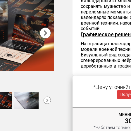
Календарный комплекс
сохранять мужество и 
переломные моменты. 
календарях показаны 
военной техники, нах
событий.
Графическое решен
На страницах календ
модели военной техни
Визуальный ряд созда
сгенерированных ней
доработанных в графи
*Цену уточняйт
Полу
миним
3
*Работаем только