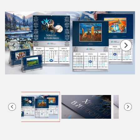
Item
1
of
6
Item
2
of
6