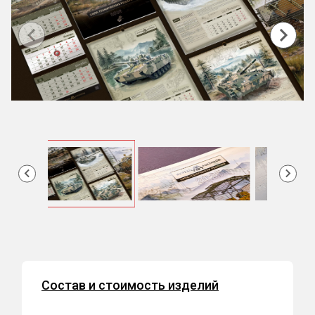
Item
1
of
12
Item
2
of
12
Состав и стоимость изделий