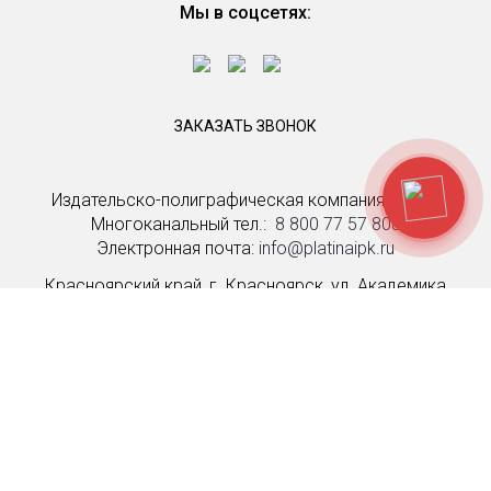
Мы в соцсетях:
ЗАКАЗАТЬ ЗВОНОК
Издательско-полиграфическая компания Platina
Многоканальный тел.: ­
8 800 77 57 808
Электронная почта:
info@platinaipk.ru
Красноярский край, г. Красноярск, ул. Академика
Вавилова, д. 88а, стр. 1
г. Москва, вн. тер. г. муниципальный округ
Замоскворечье, Озерковская наб., д. 50, стр. 1,
помещ. 1, ком. 26
© 1993-2026
Соглашение об обработке персональных данных