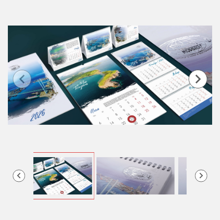
Item
1
of
6
Item
2
of