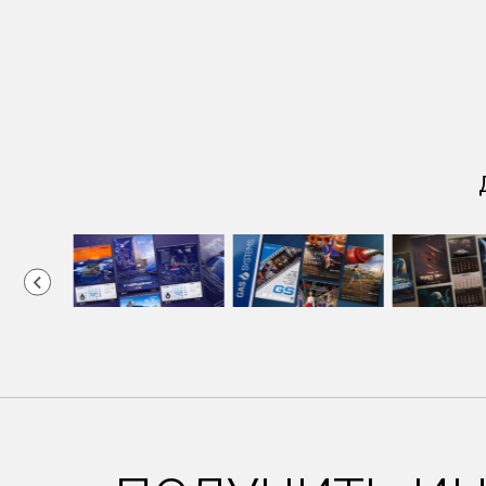
2
of
12
Item
1
of
18