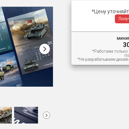
*Цену уточняйт
Полу
миним
3
*Работаем только
по
*Не разрабатываем дизайн