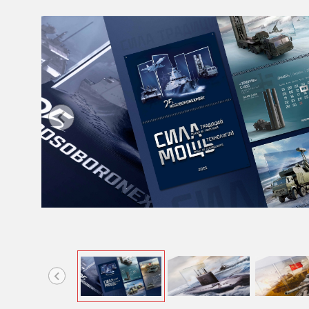
Item
1
of
12
Item