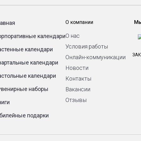
О компании
Мы
лавная
О нас
орпоративные календари
Условия работы
астенные календари
ЗАК
Онлайн-коммуникации
вартальные календари
Новости
астольные календари
Контакты
увенирные наборы
Вакансии
Отзывы
ниги
билейные подарки