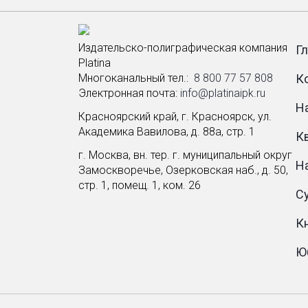
Издательско-полиграфическая компания
Г
Platina
Многоканальный тел.: ­
8 800 77 57 808
К
Электронная почта:
info@platinaipk.ru
Н
Красноярский край, г. Красноярск, ул.
Академика Вавилова, д. 88а, стр. 1
К
г. Москва, вн. тер. г. муниципальный округ
Н
Замоскворечье, Озерковская наб., д. 50,
стр. 1, помещ. 1, ком. 26
С
К
Ю