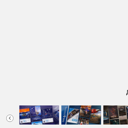
2
of
10