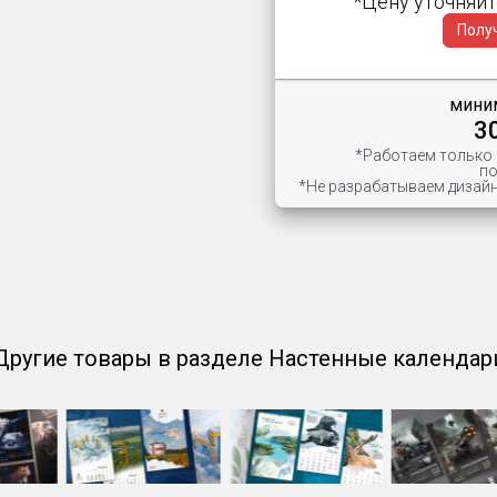
*Цену уточняйт
Полу
миним
3
*Работаем только
по
*Не разрабатываем дизайн
Другие товары в разделе Настенные календар