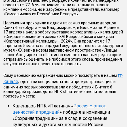
В этом сезоне заявлено рекордное количество календарных
проектов – 77. А участниками стали не только знаковые
компании России, но и зарубежные представители, например,
«Гомсельмаш» из Республики Беларусь.
Церемония проходила в одном из самых красивых дворцов
Санкт-Петербурга – во Владимирском, в Белом зале. А ранее,
17 апреля начала работу выставка корпоративных календарей
«Спираль времени» в рамках XVI Всероссийского конкурса
«Корпоративный календарь – 2024». Она продлится с 17
апреля по 5 мая на площадке Государственного литературного
музея «XX век» в новом выставочном пространстве «Ловцы
слов». Арт-директор «Платины» вместе с главным редактором
отправились оценить, не побоимся этого слова, произведения
искусства и лично презентовать проекты.
тг-
Саму церемонию награждению можно посмотреть в нашем
канале
, где наши специалисты вели прямую трансляцию и
одними из первых рассказывали о победителях! В итоге 6
календарей производства ИПК «Платина» заняли почетные
призовые места:
Календарь ИПК «Платина» «
Россия – оплот
ценностей и традиций
» победил в номинации
«Сохраняя традиции» за вклад в сохранение
культурных и духовных ценностей России.