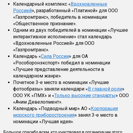
Календарный комплекс «
Вдохновленные
Россией
», разработанный «Платиной» для ООО
«Газпромтранс», победитель в номинации
«Общественное признание».
Одним из двух победителей в номинации «Лучшее
интерактивное исполнение» стал календарь
«Вдохновленные Россией» для ООО
«Газпромтранс».
Календарь «
Сила России
» для ОА
«Рособоронэкспорт» победил в номинации
«Лучшее представление деятельности в
календарном жанре».
Почетное 3-е место в номинации «Лучшие
фотообразы» заняли календари «
В главной роли
»
ООО УК «ПМХ» и «
Только высокие стандарты
» ООО
«Ачим Девелопмент».
Календарь «Подводный мир» АО «
Корпорация
морского приборостроения
» занял 3-е место в
номинации «Лучшая идея».
Большое спасибо всем, кто участвовал в организации этого