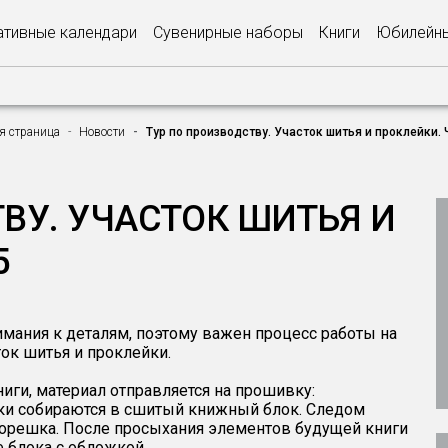
тивные календари
Сувенирные наборы
Книги
Юбилейны
я страница
Новости
Тур по производству. Участок шитья и проклейки. 
ВУ. УЧАСТОК ШИТЬЯ И
5
мания к деталям, поэтому важен процесс работы на
ок шитья и проклейки.
иги, материал отправляется на прошивку:
дки собираются в сшитый книжный блок. Следом
корешка. После просыхания элементов будущей книги
е блока с обложкой.