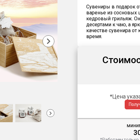
Сувениры в подарок о
варенье из сосновых
кедровый грильяж. Он
десертами к чаю, а яр
качестве сувенира от 
время.
Стоимост
*Цена указ
Полу
миним
3
*Работаем только