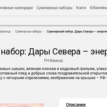
тивные календари
Сувенирные наборы
Книги
Юбилейны
страница
Сувенирные наборы
Сувенирный набор: Дары Севера – энерги
набор: Дары Севера – эне
РН-Ванкор
сновых шишек, вяленая клюква и кедровый грильяж, упа
икотажный плед и добрые слова поздравительной открытк
у с четырьмя отделениями, изображение на крышке – УФ-
Описание