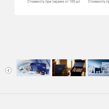
Стоимость при тираже от 100 шт
Стоимость п
Item
1
of
50