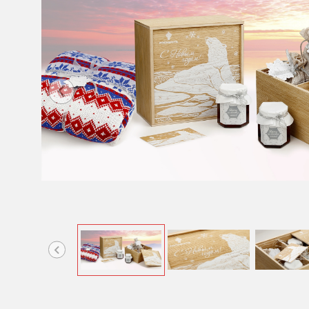
Item
1
of
5
Item
2
of