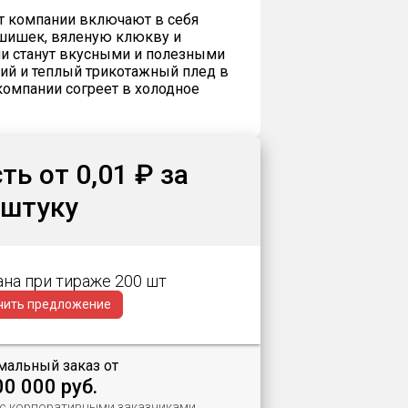
т компании включают в себя
 шишек, вяленую клюкву и
и станут вкусными и полезными
кий и теплый трикотажный плед в
компании согреет в холодное
ь от 0,01 ₽ за
штуку
ана при тираже 200 шт
чить предложение
альный заказ от
00 000 руб.
 с корпоративными заказчиками