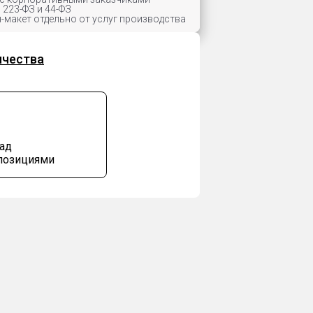
 223-ФЗ и 44-ФЗ
-макет отдельно от услуг производства
ичества
над
позициями