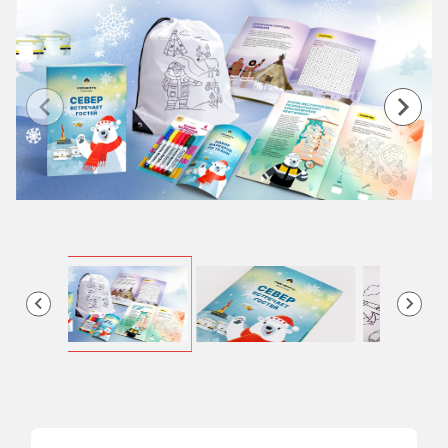
Item
1
of
7
Item
2
of
7