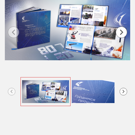
Item
1
of
3
Item
1
of
3