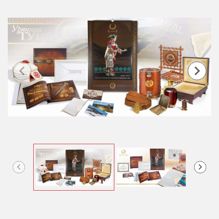
Item
1
of
3
Item
1
of
3