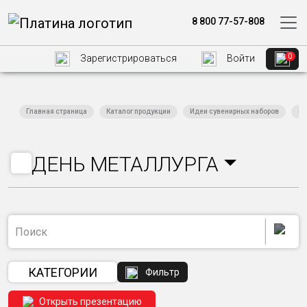
8 800 77-57-808
0
Зарегистрироваться
Войти
Главная страница
Каталог продукции
Идеи сувенирных наборов
Пр
ДЕНЬ МЕТАЛЛУРГА
КАТЕГОРИИ
Фильтр
Открыть презентацию