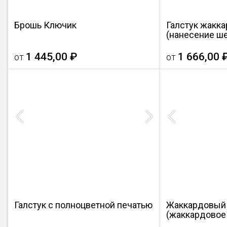
Брошь Ключик
Галстук жакк
(нанесение ш
1 445,00 ₽
1 666,00 
от
от
Previous
Next
Previous
Галстук с полноцветной печатью
Жаккардовый 
(жаккардовое