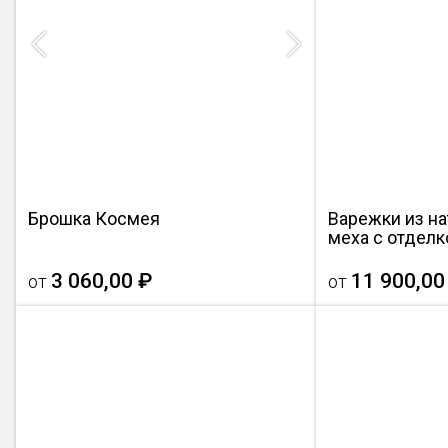
Previous
Next
Брошка Космея
Варежки из на
меха с отделк
3 060,00 ₽
11 900,00
от
от