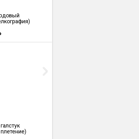
ардовый
елкография)
₽
Next
галстук
 плетение)