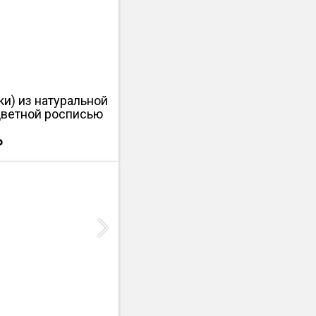
ки) из натуральной
цветной росписью
₽
Next